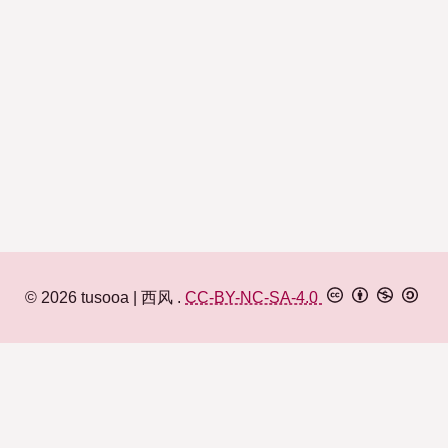
© 2026
tusooa
西风
.
CC-BY-NC-SA-4.0